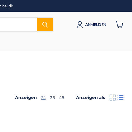
 bei dir
ANMELDEN
Waren
anzeig
Anzeigen
Anzeigen als
24
36
48