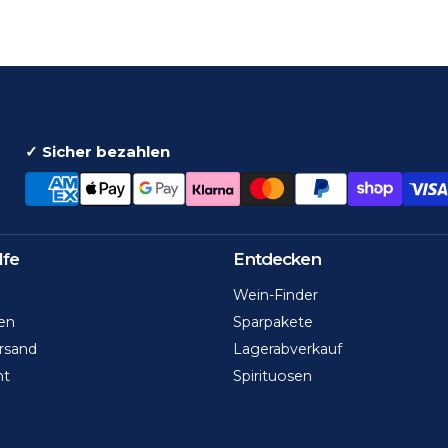
✓ Sicher bezahlen
lfe
Entdecken
Wein-Finder
en
Sparpakete
rsand
Lagerabverkauf
ht
Spirituosen