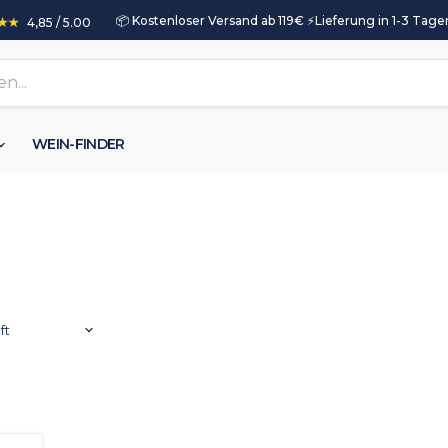
📦 Kostenloser Versand ab 119€ ⚡️Lieferung in 1-3 Tagen
4,85 / 5.00
WEIN-FINDER