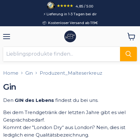
4,85 / 5.00
⚡️ Lieferung in 1-3 Tagen bei dir
📦 Kostenloser Versand ab 119€
Menü
Ware
anzei
Home
Gin
Produzent_Malteserkreuz
Gin
Den
GIN des Lebens
findest du bei uns.
Bei dem Trendgetränk der letzten Jahre gibt es viel
Gesprächsbedarf.
Kommt der "London Dry“ aus London? Nein, dies ist
lediglich eine Qualitätsbezeichnung.