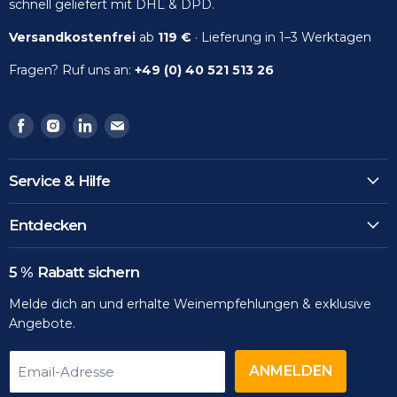
schnell geliefert mit DHL & DPD.
Versandkostenfrei
ab
119 €
· Lieferung in 1–3 Werktagen
Fragen? Ruf uns an:
+49 (0) 40 521 513 26
Finden
Finden
Finden
Finden
Sie
Sie
Sie
Sie
uns
uns
uns
uns
Service & Hilfe
auf
auf
auf
auf
Facebook
Instagram
LinkedIn
Email
Entdecken
5 % Rabatt sichern
Melde dich an und erhalte Weinempfehlungen & exklusive
Angebote.
ANMELDEN
Email-Adresse