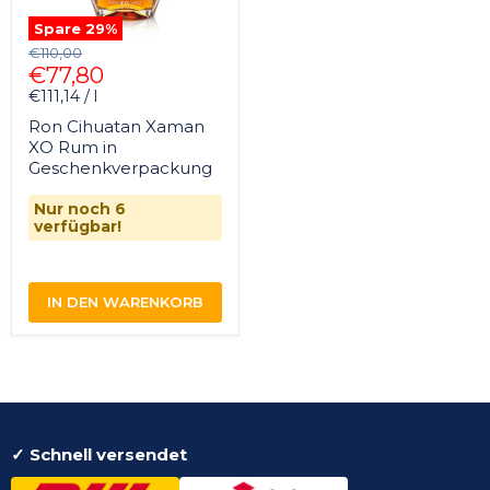
Spare
29
%
Original
€110,00
Aktueller
Preis
€77,80
Preis
€111,14 / l
Ron Cihuatan Xaman
XO Rum in
Geschenkverpackung
Nur noch 6
verfügbar!
IN DEN WARENKORB
✓ Schnell versendet