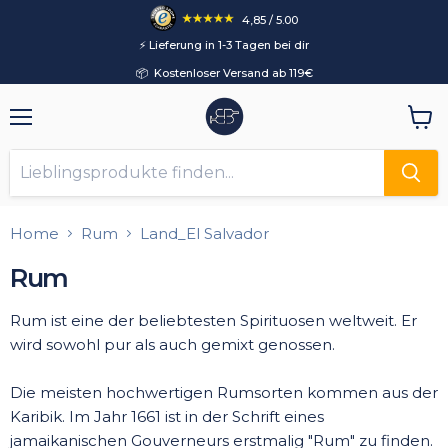
4,85 / 5.00
⚡️ Lieferung in 1-3 Tagen bei dir
📦 Kostenloser Versand ab 119€
Menü
Ware
anzei
Home
Rum
Land_El Salvador
Rum
Rum ist eine der beliebtesten Spirituosen weltweit. Er
wird sowohl pur als auch gemixt genossen.
Die meisten hochwertigen Rumsorten kommen aus der
Karibik. Im Jahr 1661 ist in der Schrift eines
jamaikanischen Gouverneurs erstmalig "Rum" zu finden.