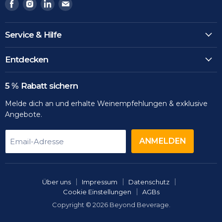
Finden
Finden
Finden
Finden
Sie
Sie
Sie
Sie
uns
uns
uns
uns
Service & Hilfe
auf
auf
auf
auf
Facebook
Instagram
LinkedIn
Email
Entdecken
5 % Rabatt sichern
Melde dich an und erhalte Weinempfehlungen & exklusive
Angebote.
ANMELDEN
Email-Adresse
Über uns
Impressum
Datenschutz
Cookie Einstellungen
AGBs
Copyright © 2026 Beyond Beverage.