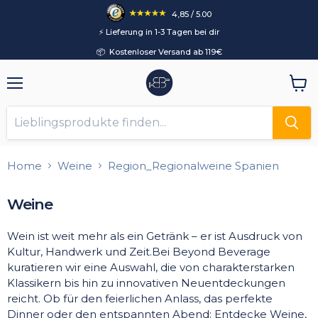
4,85 / 5.00
⚡️ Lieferung in 1-3 Tagen bei dir
📦 Kostenloser Versand ab 119€
Menü
Ware
anzei
Home
Weine
Region_Regionalweine Spanien
Weine
Wein ist weit mehr als ein Getränk – er ist Ausdruck von
Kultur, Handwerk und Zeit.Bei Beyond Beverage
kuratieren wir eine Auswahl, die von charakterstarken
Klassikern bis hin zu innovativen Neuentdeckungen
reicht. Ob für den feierlichen Anlass, das perfekte
Dinner oder den entspannten Abend: Entdecke Weine,