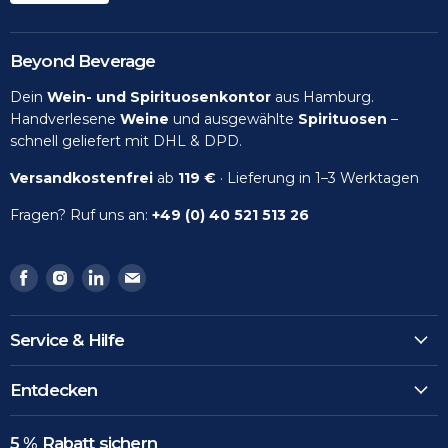
Beyond Beverage
Dein
Wein- und Spirituosenkontor
aus Hamburg.
Handverlesene
Weine
und ausgewählte
Spirituosen
–
schnell geliefert mit DHL & DPD.
Versandkostenfrei
ab
119 €
· Lieferung in 1–3 Werktagen
Fragen? Ruf uns an:
+49 (0) 40 521 513 26
Finden
Finden
Finden
Finden
Sie
Sie
Sie
Sie
uns
uns
uns
uns
Service & Hilfe
auf
auf
auf
auf
Facebook
Instagram
LinkedIn
Email
Entdecken
5 % Rabatt sichern