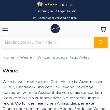
4,85 / 5.00
⚡️ Lieferung in 1-3 Tagen bei dir
📦 Kostenloser Versand ab 119€
Menü
Ware
anzei
Home
Weine
Winzer_Bodega Pago Aylés
Weine
Wein ist weit mehr als ein Getränk – er ist Ausdruck von
Kultur, Handwerk und Zeit.Bei Beyond Beverage
kuratieren wir eine Auswahl, die von charakterstarken
Klassikern bis hin zu innovativen Neuentdeckungen
reicht. Ob für den feierlichen Anlass, das perfekte
Dinner oder den entspannten Abend: Entdecke Weine,