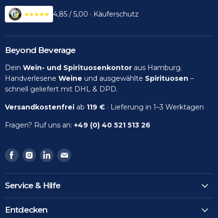
4,85 / 5,00 · Käuferschutz
Beyond Beverage
Dein
Wein- und Spirituosenkontor
aus Hamburg.
Handverlesene
Weine
und ausgewählte
Spirituosen
–
schnell geliefert mit DHL & DPD.
Versandkostenfrei
ab
119 €
· Lieferung in 1–3 Werktagen
Fragen? Ruf uns an:
+49 (0) 40 521 513 26
Finden
Finden
Finden
Finden
Sie
Sie
Sie
Sie
uns
uns
uns
uns
Service & Hilfe
auf
auf
auf
auf
Facebook
Instagram
LinkedIn
Email
Entdecken