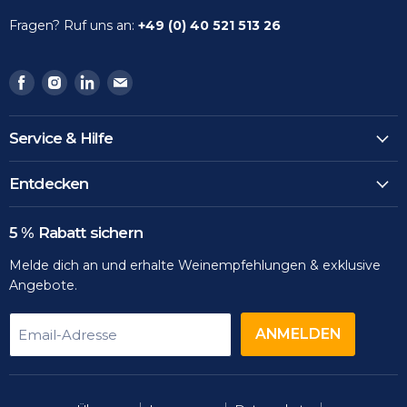
Fragen? Ruf uns an:
+49 (0) 40 521 513 26
Finden
Finden
Finden
Finden
Sie
Sie
Sie
Sie
uns
uns
uns
uns
Service & Hilfe
auf
auf
auf
auf
Facebook
Instagram
LinkedIn
Email
Entdecken
5 % Rabatt sichern
Melde dich an und erhalte Weinempfehlungen & exklusive
Angebote.
ANMELDEN
Email-Adresse