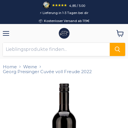
4,85 / 5.00
⚡️ Lieferung in 1-3 Tagen bei dir
📦 Kostenloser Versand ab 119€
Menü
Ware
anzei
Home
Weine
Georg Preisinger Cuvée voll Freude 2022