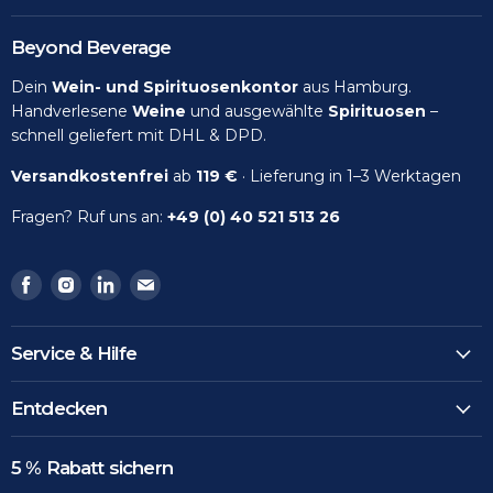
Beyond Beverage
Dein
Wein- und Spirituosenkontor
aus Hamburg.
Handverlesene
Weine
und ausgewählte
Spirituosen
–
schnell geliefert mit DHL & DPD.
Versandkostenfrei
ab
119 €
· Lieferung in 1–3 Werktagen
Fragen? Ruf uns an:
+49 (0) 40 521 513 26
Finden
Finden
Finden
Finden
Sie
Sie
Sie
Sie
uns
uns
uns
uns
Service & Hilfe
auf
auf
auf
auf
Facebook
Instagram
LinkedIn
Email
Entdecken
5 % Rabatt sichern