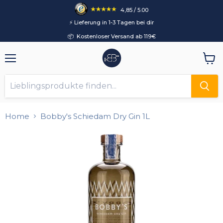
4,85 / 5.00
⚡️ Lieferung in 1-3 Tagen bei dir
📦 Kostenloser Versand ab 119€
Menü
Ware
anzei
Home
Bobby's Schiedam Dry Gin 1L