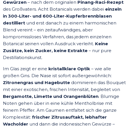
Gewürzen
– nach dem originalen
Pinang-Raci-Rezept
des Großvaters. Acht Botanicals werden dabei
einzeln
in 300-Liter- und 600-Liter-Kupferbrennblasen
destilliert
und erst danach zu einem harmonischen
Blend vereint – ein zeitaufwändiges, aber
kompromissloses Verfahren, das jedem einzelnen
Botanical seinen vollen Ausdruck verleiht.
Keine
Zusätze, kein Zucker, keine Extrakte
– nur pure
Destillationskunst.
Im Glas zeigt er eine
kristallklare Optik
– wie alle
großen Gins. Die Nase ist sofort außergewöhnlich:
Zitronengras und Hagebutte
dominieren das Bouquet
mit einer exotischen, frischen Intensität, begleitet von
Bergamotte, Limette und Orangenblüten
. Blumige
Noten gehen über in eine kühle Mentholbrise mit
feinem Pfeffer. Am Gaumen entfaltet sich die ganze
Komplexität:
frischer Zitrusauftakt, lebhafter
Wacholder
und dann die indonesischen Gewürze –