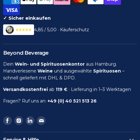
✓ Sicher einkaufen
4,85 / 5,00 · Käuferschutz
Beyond Beverage
Dein
Wein- und Spirituosenkontor
aus Hamburg.
Handverlesene
Weine
und ausgewählte
Spirituosen
–
schnell geliefert mit DHL & DPD.
Versandkostenfrei
ab
119 €
· Lieferung in 1–3 Werktagen
Fragen? Ruf uns an:
+49 (0) 40 521 513 26
Finden
Finden
Finden
Finden
Sie
Sie
Sie
Sie
uns
uns
uns
uns
Service & Hilfe
auf
auf
auf
auf