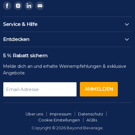
Finden
Finden
Finden
Finden
Sie
Sie
Sie
Sie
uns
uns
uns
uns
Service & Hilfe
auf
auf
auf
auf
Facebook
Instagram
LinkedIn
Email
Entdecken
5 % Rabatt sichern
Melde dich an und erhalte Weinempfehlungen & exklusive
Angebote.
ANMELDEN
Email-Adresse
Über uns
Impressum
Datenschutz
Cookie Einstellungen
AGBs
Copyright © 2026 Beyond Beverage.