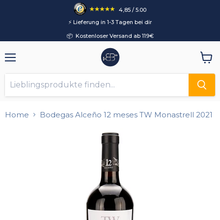
4,85 / 5.00
⚡️ Lieferung in 1-3 Tagen bei dir
📦 Kostenloser Versand ab 119€
Menü
Ware
anzei
Home
Bodegas Alceño 12 meses TW Monastrell 2021