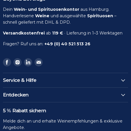
Dein
Wein- und Spirituosenkontor
aus Hamburg.
Handverlesene
Weine
und ausgewählte
Spirituosen
–
schnell geliefert mit DHL & DPD.
Versandkostenfrei
ab
119 €
· Lieferung in 1–3 Werktagen
Fragen? Ruf uns an:
+49 (0) 40 521 513 26
Finden
Finden
Finden
Finden
Sie
Sie
Sie
Sie
uns
uns
uns
uns
Service & Hilfe
auf
auf
auf
auf
Facebook
Instagram
LinkedIn
Email
Entdecken
5 % Rabatt sichern
Melde dich an und erhalte Weinempfehlungen & exklusive
Angebote.