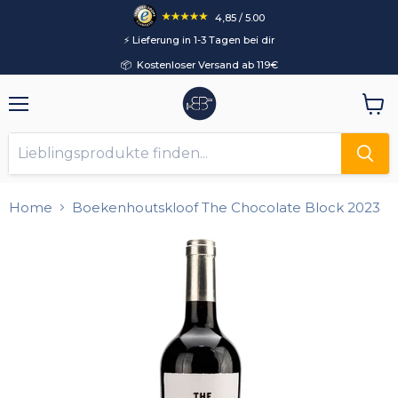
4,85 / 5.00
⚡️ Lieferung in 1-3 Tagen bei dir
📦 Kostenloser Versand ab 119€
Menü
Ware
anzei
Home
Boekenhoutskloof The Chocolate Block 2023