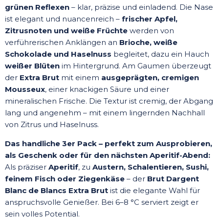
grünen Reflexen
– klar, präzise und einladend. Die Nase
ist elegant und nuancenreich –
frischer Apfel,
Zitrusnoten und weiße Früchte
werden von
verführerischen Anklängen an
Brioche, weiße
Schokolade und Haselnuss
begleitet, dazu ein Hauch
weißer Blüten
im Hintergrund. Am Gaumen überzeugt
der
Extra Brut
mit einem
ausgeprägten, cremigen
Mousseux
, einer knackigen Säure und einer
mineralischen Frische. Die Textur ist cremig, der Abgang
lang und angenehm – mit einem lingernden Nachhall
von Zitrus und Haselnuss.
Das handliche 3er Pack – perfekt zum Ausprobieren,
als Geschenk oder für den nächsten Aperitif-Abend:
Als präziser
Aperitif
, zu
Austern, Schalentieren, Sushi,
feinem Fisch oder Ziegenkäse
– der
Brut Dargent
Blanc de Blancs Extra Brut
ist die elegante Wahl für
anspruchsvolle Genießer. Bei 6–8 °C serviert zeigt er
sein volles Potential.