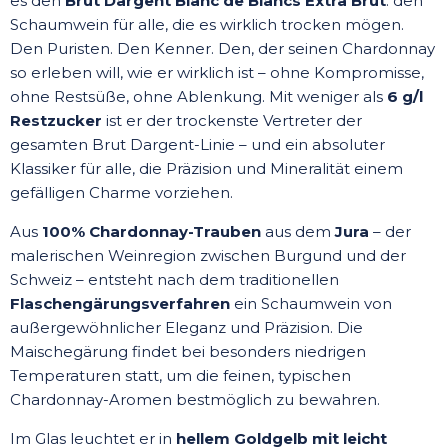
es den
Brut Dargent Blanc de Blancs Extra Brut
: den
Schaumwein für alle, die es wirklich trocken mögen.
Den Puristen. Den Kenner. Den, der seinen Chardonnay
so erleben will, wie er wirklich ist – ohne Kompromisse,
ohne Restsüße, ohne Ablenkung. Mit weniger als
6 g/l
Restzucker
ist er der trockenste Vertreter der
gesamten Brut Dargent-Linie – und ein absoluter
Klassiker für alle, die Präzision und Mineralität einem
gefälligen Charme vorziehen.
Aus
100% Chardonnay-Trauben
aus dem
Jura
– der
malerischen Weinregion zwischen Burgund und der
Schweiz – entsteht nach dem traditionellen
Flaschengärungsverfahren
ein Schaumwein von
außergewöhnlicher Eleganz und Präzision. Die
Maischegärung findet bei besonders niedrigen
Temperaturen statt, um die feinen, typischen
Chardonnay-Aromen bestmöglich zu bewahren.
Im Glas leuchtet er in
hellem Goldgelb mit leicht