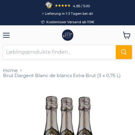
4,85 / 5.00
⚡️ Lieferung in 1-3 Tagen bei dir
📦 Kostenloser Versand ab 119€
Menü
Ware
anzei
Home
Brut Dargent Blanc de blancs Extra Brut (3 x 0,75 L)