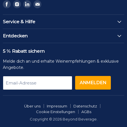
Finden
Finden
Finden
Finden
Sie
Sie
Sie
Sie
uns
uns
uns
uns
Service & Hilfe
auf
auf
auf
auf
Facebook
Instagram
LinkedIn
Email
Entdecken
5 % Rabatt sichern
Melde dich an und erhalte Weinempfehlungen & exklusive
Angebote.
ANMELDEN
Email-Adresse
Über uns
Impressum
Datenschutz
Cookie Einstellungen
AGBs
Copyright © 2026 Beyond Beverage.