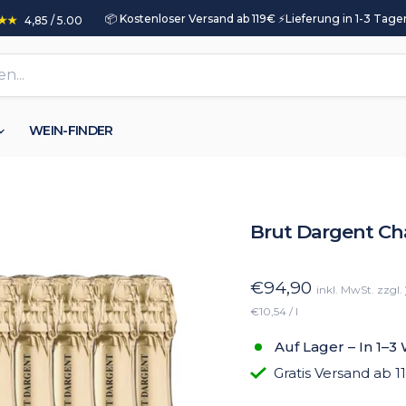
📦 Kostenloser Versand ab 119€ ⚡️Lieferung in 1-3 Tagen
4,85 / 5.00
WEIN-FINDER
Brut Dargent Cha
€94,90
inkl. MwSt. zzgl.
€10,54 / l
Auf Lager – In 1–3
Gratis Versand ab 1