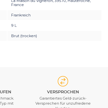
La Maison du Vigneron, 39570, Hauteroche,
France
Frankreich
9 L
Brut (trocken)
AUFEN
VERSPROCHEN
chmack.
Garantiertes Geld-zurück-
Typ mit
Versprechen für unzufriedene