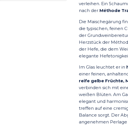
verleihen. Ein Schaumw
nach der
Méthode Tra
Die Maischegärung fin
die typischen, feine
der Grundweinbereitun
Herzstück der Méthode
der Hefe, die dem Wein
elegante Hefetonigkeit
Im Glas leuchtet er in
einer feinen, anhalten
reife gelbe Früchte,
verbinden sich mit ei
weißen Blüten. Am Ga
elegant und harmonis
treffen auf eine cremi
Balance sorgt. Der Abg
angenehmen Perlage b