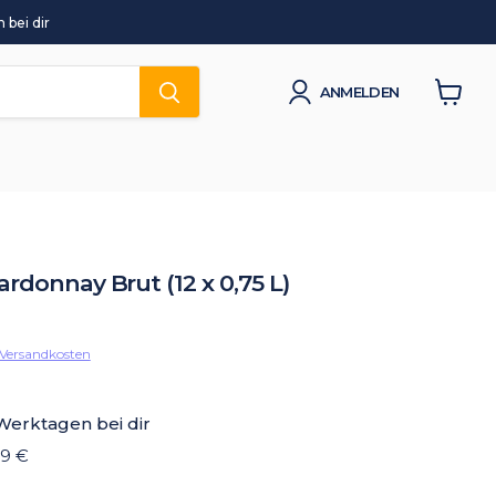
 bei dir
ANMELDEN
Waren
anzeig
rdonnay Brut (12 x 0,75 L)
Versandkosten
 Werktagen bei dir
19 €