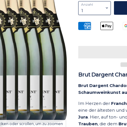
Anzahl
Brut Dargent Chard
Brut Dargent Chardon
Schaumweinkunst aus
Im Herzen der
Franc
eine der ältesten und
Jura
. Hier, auf ton- u
Trauben
, die dem
Bru
icken oder scrollen, um zu zoomen