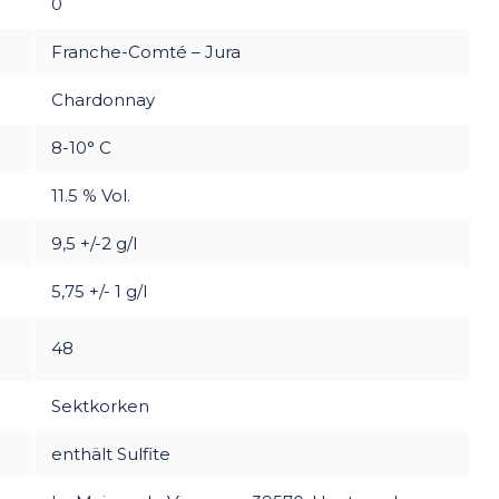
0
Franche-Comté – Jura
Chardonnay
8-10° C
11.5 % Vol.
9,5 +/-2 g/l
5,75 +/- 1 g/l
48
Sektkorken
enthält Sulfite