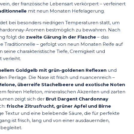
ein, der französische Lebensart verkörpert – verfeinert
ditionnelle
mit neun Monaten Hefelagerung.
det bei besonders niedrigen Temperaturen statt, um
n Chardonnay-Aromen bestmöglich zu bewahren. Nach
g folgt die
zweite Gärung in der Flasche
– das
 Traditionnelle – gefolgt von neun Monaten Reife auf
 seine charakteristische Tiefe, Cremigkeit und
 verleiht.
hellem Goldgelb mit grün-goldenen Reflexen
und
den Perlage. Die Nase ist frisch und nuancenreich –
 Melone, überreife Stachelbeere und exotische Noten
nem feinen Hefeton, mineralischen Akzenten und zarten
umen zeigt sich der
Brut Dargent Chardonnay
ch:
frische Zitrusfrucht, grüner Apfel und Birne
ge Textur und eine belebende Säure, die für perfekte
ang ist frisch, lang und von einer ausdauernden,
egleitet.