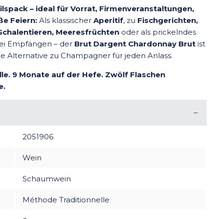
lspack – ideal für Vorrat, Firmenveranstaltungen,
e Feiern:
Als klassischer
Aperitif
, zu
Fischgerichten,
 Schalentieren, Meeresfrüchten
oder als prickelndes
ei Empfängen – der
Brut Dargent Chardonnay Brut
ist
iche Alternative zu Champagner für jeden Anlass.
le. 9 Monate auf der Hefe. Zwölf Flaschen
e.
2051906
Wein
Schaumwein
Méthode Traditionnelle