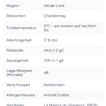
Region
Val de Loire
Rebsorten
Chardonnay
5°C – am besten auf reichlich
Trinktemperatur
Eis
Alkoholgehalt
11 % Vol.
Restsüße
44,5+/-2 g/l
Säuregehalt
7,19 +/- 1 g/l
Lagerfähigkeit
48
(Monate)
Verschlussart
Sektkorken
Allergenhinweis
enthält Sulfite
Hersteller
La Maison du Vigneron, 39570,