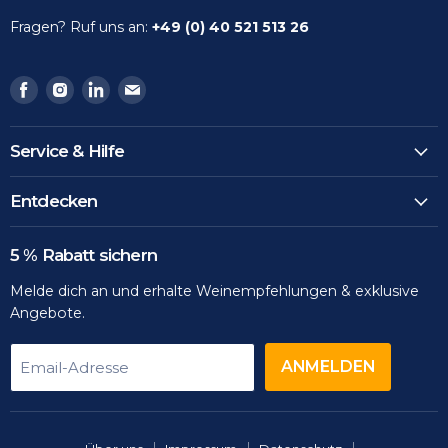
Fragen? Ruf uns an:
+49 (0) 40 521 513 26
Finden
Finden
Finden
Finden
Sie
Sie
Sie
Sie
uns
uns
uns
uns
Service & Hilfe
auf
auf
auf
auf
Facebook
Instagram
LinkedIn
Email
Entdecken
5 % Rabatt sichern
Melde dich an und erhalte Weinempfehlungen & exklusive
Angebote.
ANMELDEN
Email-Adresse