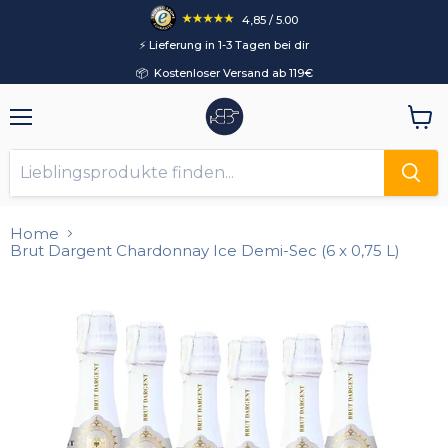
4,85 / 5.00
⚡️ Lieferung in 1-3 Tagen bei dir
📦 Kostenloser Versand ab 119€
Menü
Ware
anzei
Home
Brut Dargent Chardonnay Ice Demi-Sec (6 x 0,75 L)