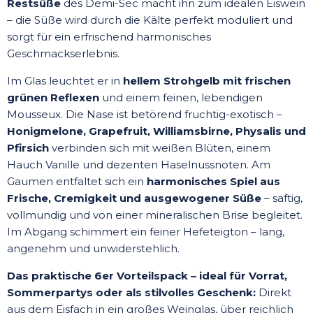
Restsüße
des Demi-Sec macht ihn zum idealen Eiswein
– die Süße wird durch die Kälte perfekt moduliert und
sorgt für ein erfrischend harmonisches
Geschmackserlebnis.
Im Glas leuchtet er in
hellem Strohgelb mit frischen
grünen Reflexen
und einem feinen, lebendigen
Mousseux. Die Nase ist betörend fruchtig-exotisch –
Honigmelone, Grapefruit, Williamsbirne, Physalis und
Pfirsich
verbinden sich mit weißen Blüten, einem
Hauch Vanille und dezenten Haselnussnoten. Am
Gaumen entfaltet sich ein
harmonisches Spiel aus
Frische, Cremigkeit und ausgewogener Süße
– saftig,
vollmundig und von einer mineralischen Brise begleitet.
Im Abgang schimmert ein feiner Hefeteigton – lang,
angenehm und unwiderstehlich.
Das praktische 6er Vorteilspack – ideal für Vorrat,
Sommerpartys oder als stilvolles Geschenk:
Direkt
aus dem Eisfach in ein großes Weinglas, über reichlich