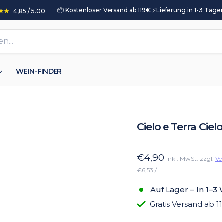
📦 Kostenloser Versand ab 119€ ⚡️Lieferung in 1-3 Tagen
4,85 / 5.00
WEIN-FINDER
Cielo e Terra Ciel
€4,90
inkl. MwSt. zzgl.
Ve
€6,53 / l
Auf Lager – In 1–3
Gratis Versand ab 1