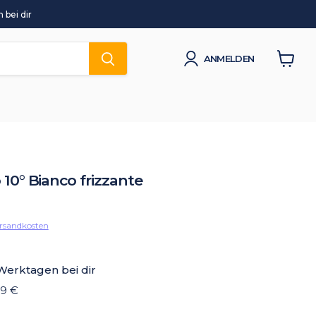
 bei dir
ANMELDEN
Waren
anzeig
o 10° Bianco frizzante
rsandkosten
 Werktagen bei dir
19 €