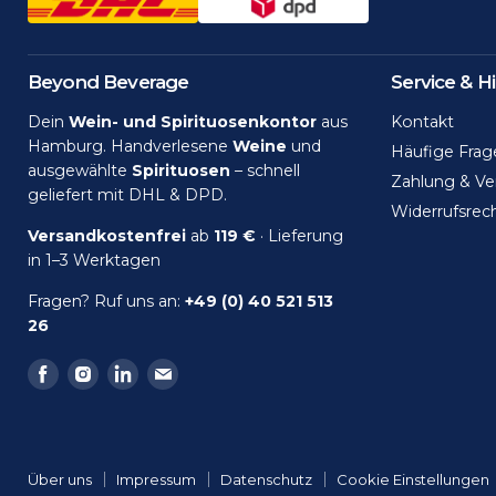
Beyond Beverage
Service & Hi
Dein
Wein- und Spirituosenkontor
aus
Kontakt
Hamburg. Handverlesene
Weine
und
Häufige Frag
ausgewählte
Spirituosen
– schnell
Zahlung & Ve
geliefert mit DHL & DPD.
Widerrufsrec
Versandkostenfrei
ab
119 €
· Lieferung
in 1–3 Werktagen
Fragen? Ruf uns an:
+49 (0) 40 521 513
26
Finden
Finden
Finden
Finden
Sie
Sie
Sie
Sie
uns
uns
uns
uns
auf
auf
auf
auf
Facebook
Instagram
LinkedIn
Email
Über uns
Impressum
Datenschutz
Cookie Einstellungen