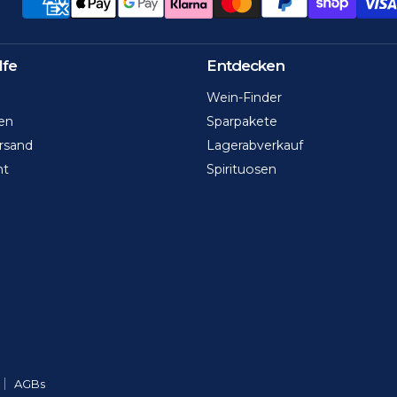
lfe
Entdecken
Wein-Finder
en
Sparpakete
rsand
Lagerabverkauf
ht
Spirituosen
AGBs