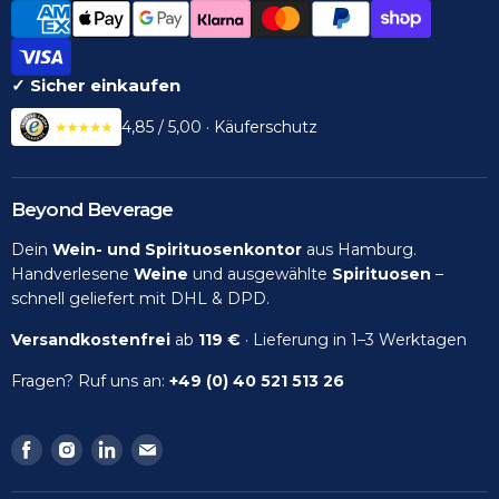
✓ Sicher einkaufen
4,85 / 5,00 · Käuferschutz
Beyond Beverage
Dein
Wein- und Spirituosenkontor
aus Hamburg.
Handverlesene
Weine
und ausgewählte
Spirituosen
–
schnell geliefert mit DHL & DPD.
Versandkostenfrei
ab
119 €
· Lieferung in 1–3 Werktagen
Fragen? Ruf uns an:
+49 (0) 40 521 513 26
Finden
Finden
Finden
Finden
Sie
Sie
Sie
Sie
uns
uns
uns
uns