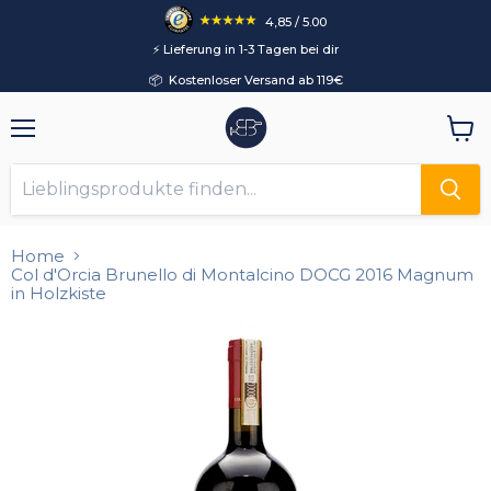
4,85 / 5.00
⚡️ Lieferung in 1-3 Tagen bei dir
📦 Kostenloser Versand ab 119€
Menü
Ware
anzei
Home
Col d'Orcia Brunello di Montalcino DOCG 2016 Magnum
in Holzkiste