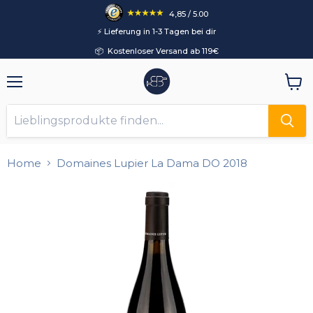
4,85 / 5.00
⚡️ Lieferung in 1-3 Tagen bei dir
📦 Kostenloser Versand ab 119€
Menü
Ware
anzei
Home
Domaines Lupier La Dama DO 2018