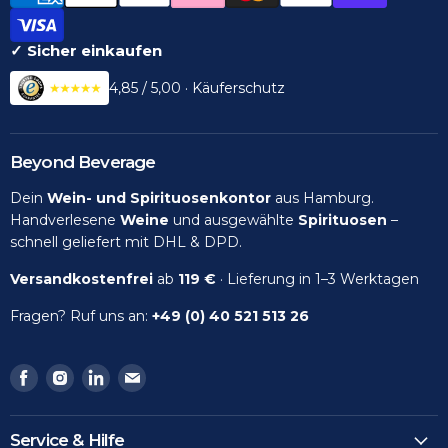
✓ Sicher einkaufen
4,85 / 5,00 · Käuferschutz
Beyond Beverage
Dein
Wein- und Spirituosenkontor
aus Hamburg.
Handverlesene
Weine
und ausgewählte
Spirituosen
–
schnell geliefert mit DHL & DPD.
Versandkostenfrei
ab
119 €
· Lieferung in 1–3 Werktagen
Fragen? Ruf uns an:
+49 (0) 40 521 513 26
Finden
Finden
Finden
Finden
Sie
Sie
Sie
Sie
uns
uns
uns
uns
Service & Hilfe
auf
auf
auf
auf