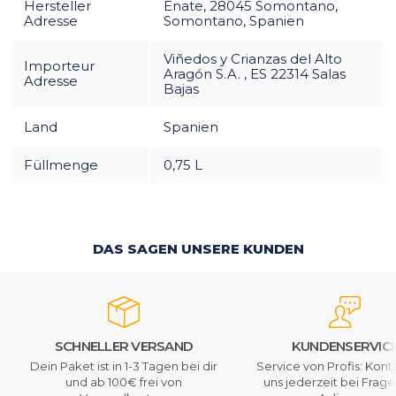
Hersteller
Enate, 28045 Somontano,
Adresse
Somontano, Spanien
Viñedos y Crianzas del Alto
Importeur
Aragón S.A. , ES 22314 Salas
Adresse
Bajas
Land
Spanien
Füllmenge
0,75 L
DAS SAGEN UNSERE KUNDEN
SCHNELLER VERSAND
KUNDENSERVIC
Dein Paket ist in 1-3 Tagen bei dir
Service von Profis: Kont
und ab 100€ frei von
uns jederzeit bei Frag