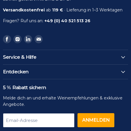
Versandkostenfrei
ab
119 €
· Lieferung in 1–3 Werktagen
Fragen? Ruf uns an:
+49 (0) 40 521 513 26
Finden
Finden
Finden
Finden
Sie
Sie
Sie
Sie
uns
uns
uns
uns
Service & Hilfe
auf
auf
auf
auf
Facebook
Instagram
LinkedIn
Email
Entdecken
5 % Rabatt sichern
Melde dich an und erhalte Weinempfehlungen & exklusive
Angebote.
ANMELDEN
Email-Adresse