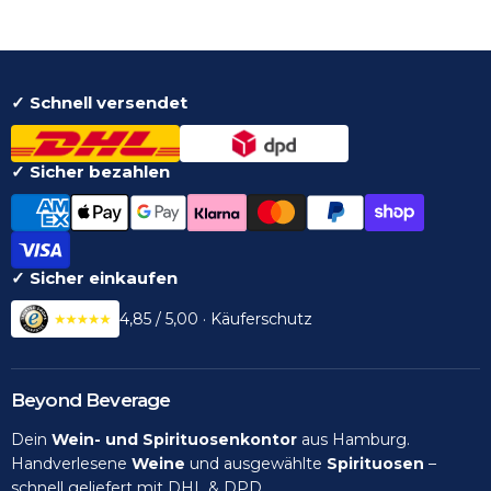
✓ Schnell versendet
✓ Sicher bezahlen
✓ Sicher einkaufen
4,85 / 5,00 · Käuferschutz
Beyond Beverage
Dein
Wein- und Spirituosenkontor
aus Hamburg.
Handverlesene
Weine
und ausgewählte
Spirituosen
–
schnell geliefert mit DHL & DPD.