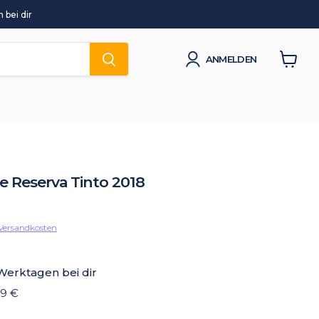
 bei dir
ANMELDEN
Waren
anzeig
e Reserva Tinto 2018
Versandkosten
 Werktagen bei dir
19 €