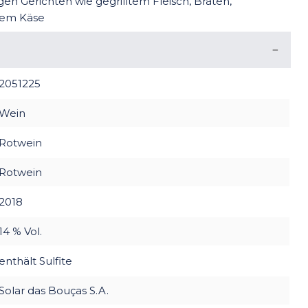
igen Gerichten wie gegrilltem Fleisch, Braten,
fem Käse
2051225
Wein
Rotwein
Rotwein
2018
14 % Vol.
enthält Sulfite
Solar das Bouças S.A.