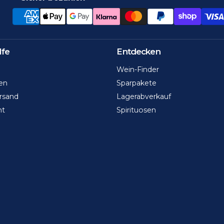
lfe
Entdecken
Wein-Finder
en
Sparpakete
rsand
Lagerabverkauf
ht
Spirituosen