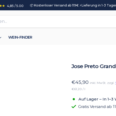
📦 Kostenloser Versand ab 119€ ⚡️Lieferung in 1-3 Tagen
4,85 / 5.00
WEIN-FINDER
Jose Preto Grand
€45,90
inkl. MwSt. zzgl.
€61,20 / l
Auf Lager – In 1–3
Gratis Versand ab 1