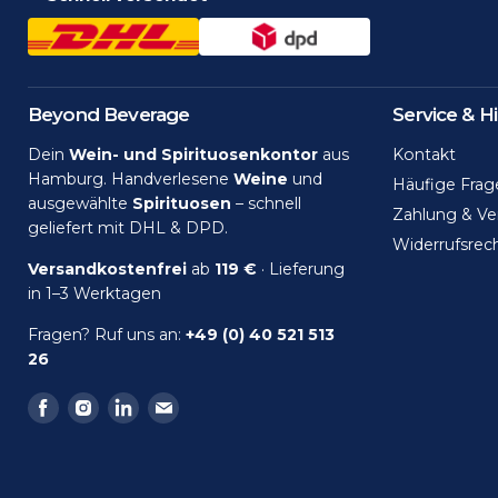
Beyond Beverage
Service & Hi
Dein
Wein- und Spirituosenkontor
aus
Kontakt
Hamburg. Handverlesene
Weine
und
Häufige Frag
ausgewählte
Spirituosen
– schnell
Zahlung & Ve
geliefert mit DHL & DPD.
Widerrufsrec
Versandkostenfrei
ab
119 €
· Lieferung
in 1–3 Werktagen
Fragen? Ruf uns an:
+49 (0) 40 521 513
26
Finden
Finden
Finden
Finden
Sie
Sie
Sie
Sie
uns
uns
uns
uns
auf
auf
auf
auf