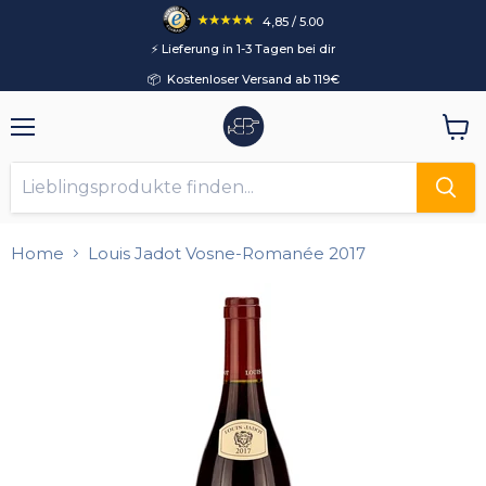
4,85 / 5.00
⚡️ Lieferung in 1-3 Tagen bei dir
📦 Kostenloser Versand ab 119€
Menü
Ware
anzei
Home
Louis Jadot Vosne-Romanée 2017