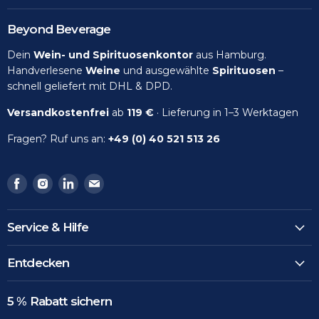
Beyond Beverage
Dein
Wein- und Spirituosenkontor
aus Hamburg.
Handverlesene
Weine
und ausgewählte
Spirituosen
–
schnell geliefert mit DHL & DPD.
Versandkostenfrei
ab
119 €
· Lieferung in 1–3 Werktagen
Fragen? Ruf uns an:
+49 (0) 40 521 513 26
Finden
Finden
Finden
Finden
Sie
Sie
Sie
Sie
uns
uns
uns
uns
Service & Hilfe
auf
auf
auf
auf
Facebook
Instagram
LinkedIn
Email
Entdecken
5 % Rabatt sichern