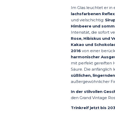
Im Glas leuchtet er in
lachsfarbenen Refle
und vielschichtig:
Siru
Himbeere und somme
Intensität, die sofort 
Rose, Hibiskus und V
Kakao und Schokola
2016
von einer berück
harmonischer Ausge
mit perfekt gereiften
Säure. Die anfänglich l
süßlichen, lingernde
außergewöhnlicher Fi
In der stilvollen Ge
den Grand Vintage Rosé
Trinkreif jetzt bis 20