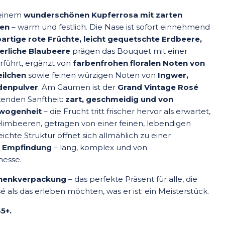
 einem
wunderschönen Kupferrosa mit zarten
xen
– warm und festlich. Die Nase ist sofort einnehmend
partige rote Früchte, leicht gequetschte Erdbeere,
rliche Blaubeere
prägen das Bouquet mit einer
verführt, ergänzt von
farbenfrohen floralen Noten von
eilchen
sowie feinen würzigen Noten von
Ingwer,
denpulver
. Am Gaumen ist der
Grand Vintage Rosé
enden Sanftheit:
zart, geschmeidig und von
wogenheit
– die Frucht tritt frischer hervor als erwartet,
 Himbeeren, getragen von einer feinen, lebendigen
eichte Struktur öffnet sich allmählich zu einer
n Empfindung
– lang, komplex und von
nesse.
schenkverpackung
– das perfekte Präsent für alle, die
 als das erleben möchten, was er ist: ein Meisterstück.
35+.