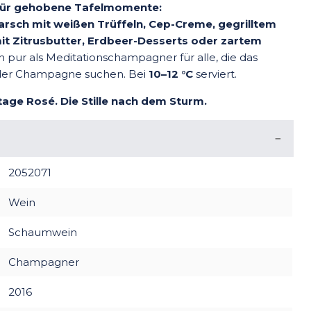
r für gehobene Tafelmomente:
sch mit weißen Trüffeln, Cep-Creme, gegrilltem
t Zitrusbutter, Erdbeer-Desserts oder zartem
h pur als Meditationschampagner für alle, die das
der Champagne suchen. Bei
10–12 °C
serviert.
ntage Rosé. Die Stille nach dem Sturm.
2052071
Wein
Schaumwein
Champagner
2016