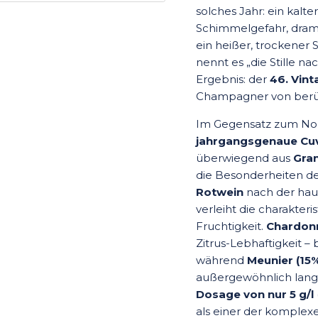
solches Jahr: ein kalte
Schimmelgefahr, dramat
ein heißer, trockener 
nennt es „die Stille n
Ergebnis: der
46. Vin
Champagner von berühr
Im Gegensatz zum Non-
jahrgangsgenaue Cu
überwiegend aus
Gra
die Besonderheiten de
Rotwein
nach der haus
verleiht die charakter
Fruchtigkeit.
Chardon
Zitrus-Lebhaftigkeit – 
während
Meunier (15
außergewöhnlich lan
Dosage von nur 5 g/l
als einer der komplex