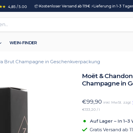
📦 Kostenloser Versand ab 119€ ⚡️Lieferung in 1-3 Tagen
4,85 / 5.00
WEIN-FINDER
tra Brut Champagne in Geschenkverpackung
Moët & Chandon 
Champagne in G
€99,90
inkl. MwSt. zzgl.
€133,20 / l
Auf Lager – In 1–3
Gratis Versand ab 1