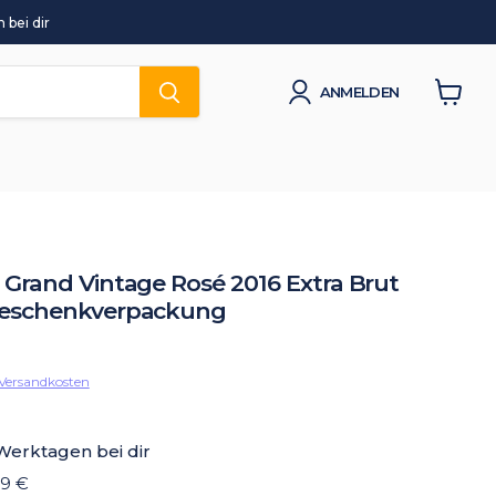
 bei dir
ANMELDEN
Waren
anzeig
Grand Vintage Rosé 2016 Extra Brut
eschenkverpackung
Versandkosten
 Werktagen bei dir
19 €