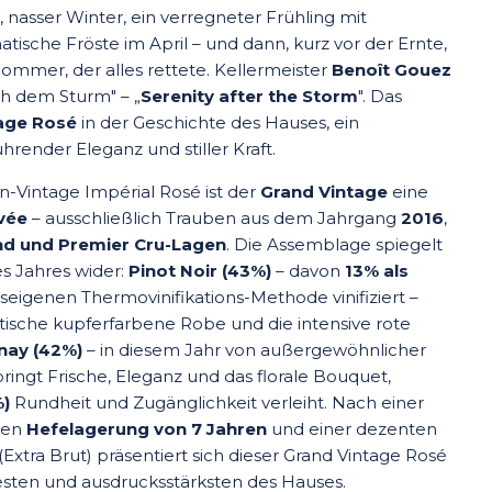
r, nasser Winter, ein verregneter Frühling mit
ische Fröste im April – und dann, kurz vor der Ernte,
Sommer, der alles rettete. Kellermeister
Benoît Gouez
ach dem Sturm" – „
Serenity after the Storm
". Das
tage Rosé
in der Geschichte des Hauses, ein
ender Eleganz und stiller Kraft.
Vintage Impérial Rosé ist der
Grand Vintage
eine
vée
– ausschließlich Trauben aus dem Jahrgang
2016
,
nd und Premier Cru-Lagen
. Die Assemblage spiegelt
s Jahres wider:
Pinot Noir (43%)
– davon
13% als
eigenen Thermovinifikations-Methode vinifiziert –
istische kupferfarbene Robe und die intensive rote
nay (42%)
– in diesem Jahr von außergewöhnlicher
bringt Frische, Eleganz und das florale Bouquet,
%)
Rundheit und Zugänglichkeit verleiht. Nach einer
gen
Hefelagerung von 7 Jahren
und einer dezenten
(Extra Brut) präsentiert sich dieser Grand Vintage Rosé
esten und ausdrucksstärksten des Hauses.