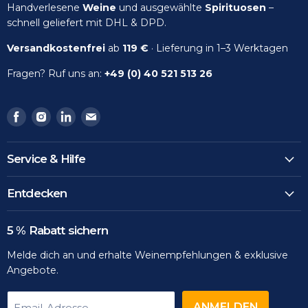
Handverlesene
Weine
und ausgewählte
Spirituosen
–
schnell geliefert mit DHL & DPD.
Versandkostenfrei
ab
119 €
· Lieferung in 1–3 Werktagen
Fragen? Ruf uns an:
+49 (0) 40 521 513 26
Finden
Finden
Finden
Finden
Sie
Sie
Sie
Sie
uns
uns
uns
uns
Service & Hilfe
auf
auf
auf
auf
Facebook
Instagram
LinkedIn
Email
Entdecken
5 % Rabatt sichern
Melde dich an und erhalte Weinempfehlungen & exklusive
Angebote.
ANMELDEN
Email-Adresse