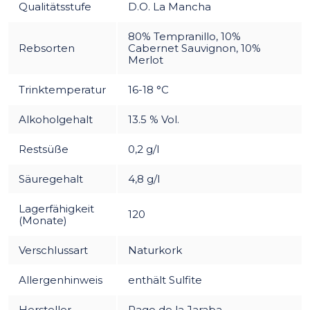
Qualitätsstufe
D.O. La Mancha
80% Tempranillo, 10%
Rebsorten
Cabernet Sauvignon, 10%
Merlot
Trinktemperatur
16-18 °C
Alkoholgehalt
13.5 % Vol.
Restsüße
0,2 g/l
Säuregehalt
4,8 g/l
Lagerfähigkeit
120
(Monate)
Verschlussart
Naturkork
Allergenhinweis
enthält Sulfite
Hersteller
Pago de la Jaraba