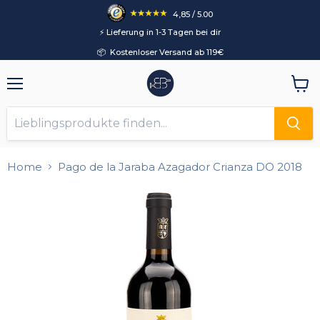
4,85 / 5.00
⚡️ Lieferung in 1-3 Tagen bei dir
📦 Kostenloser Versand ab 119€
Menü
Ware
anzei
Home
Pago de la Jaraba Azagador Crianza DO 2018