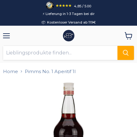
4,85 / 5.00
⚡️ Lieferung in 1-3 Tagen bei dir
📦 Kostenloser Versand ab 119€
Menü
Ware
anzei
Home
Pimms No. 1 Aperitif 1l