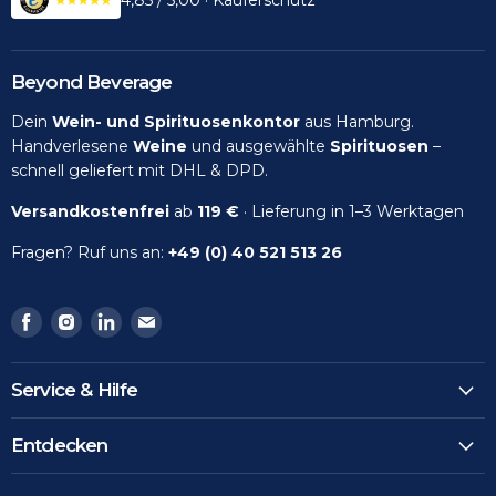
4,85 / 5,00 · Käuferschutz
Beyond Beverage
Dein
Wein- und Spirituosenkontor
aus Hamburg.
Handverlesene
Weine
und ausgewählte
Spirituosen
–
schnell geliefert mit DHL & DPD.
Versandkostenfrei
ab
119 €
· Lieferung in 1–3 Werktagen
Fragen? Ruf uns an:
+49 (0) 40 521 513 26
Finden
Finden
Finden
Finden
Sie
Sie
Sie
Sie
uns
uns
uns
uns
Service & Hilfe
auf
auf
auf
auf
Facebook
Instagram
LinkedIn
Email
Entdecken