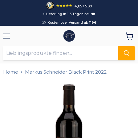
4,85 / 5.00
⚡️ Lieferung in 1-3 Tagen bei dir
📦 Kostenloser Versand ab 119€
Menü
Ware
anzei
Home
Markus Schneider Black Print 2022