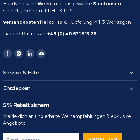
Handverlesene
Weine
und ausgewählte
Spirituosen
–
schnell geliefert mit DHL & DPD.
Versandkostenfrei
ab
119 €
· Lieferung in 1–3 Werktagen
Fragen? Ruf uns an:
+49 (0) 40 521 513 26
Finden
Finden
Finden
Finden
Sie
Sie
Sie
Sie
uns
uns
uns
uns
Service & Hilfe
auf
auf
auf
auf
Facebook
Instagram
LinkedIn
Email
Entdecken
5 % Rabatt sichern
Melde dich an und erhalte Weinempfehlungen & exklusive
Angebote.
ANMELDEN