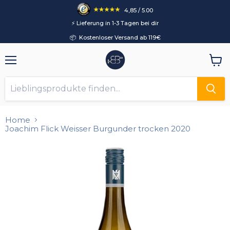
4,85 / 5.00
⚡️ Lieferung in 1-3 Tagen bei dir
📦 Kostenloser Versand ab 119€
Menü
Ware
anzei
Home
Joachim Flick Weisser Burgunder trocken 2020