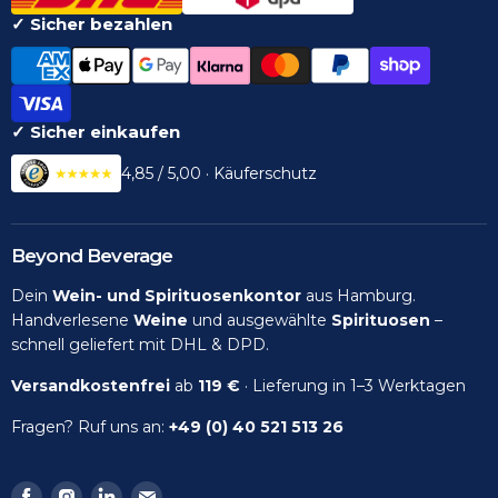
✓ Sicher bezahlen
✓ Sicher einkaufen
4,85 / 5,00 · Käuferschutz
Beyond Beverage
Dein
Wein- und Spirituosenkontor
aus Hamburg.
Handverlesene
Weine
und ausgewählte
Spirituosen
–
schnell geliefert mit DHL & DPD.
Versandkostenfrei
ab
119 €
· Lieferung in 1–3 Werktagen
Fragen? Ruf uns an:
+49 (0) 40 521 513 26
Finden
Finden
Finden
Finden