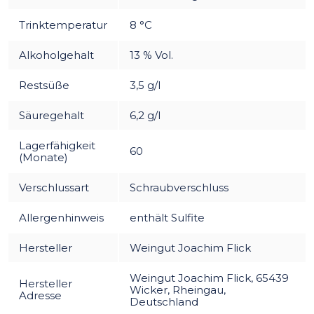
Trinktemperatur
8 °C
Alkoholgehalt
13 % Vol.
Restsüße
3,5 g/l
Säuregehalt
6,2 g/l
Lagerfähigkeit
60
(Monate)
Verschlussart
Schraubverschluss
Allergenhinweis
enthält Sulfite
Hersteller
Weingut Joachim Flick
Weingut Joachim Flick, 65439
Hersteller
Wicker, Rheingau,
Adresse
Deutschland