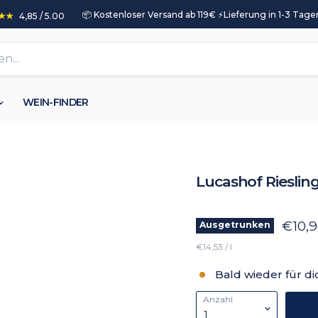
📦 Kostenloser Versand ab 119€ ⚡️Lieferung in 1-3 Tagen
4,85 / 5.00
WEIN-FINDER
Lucashof Rieslin
€10,
Ausgetrunken
€14,53 / l
Bald wieder für di
Anzahl