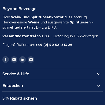
Beyond Beverage
Dein
Wein- und Spirituosenkontor
aus Hamburg.
Handverlesene
Weine
und ausgewählte
Spirituosen
–
schnell geliefert mit DHL & DPD.
Versandkostenfrei
ab
119 €
· Lieferung in 1–3 Werktagen
Fragen? Ruf uns an:
+49 (0) 40 521 513 26
Finden
Finden
Finden
Finden
Sie
Sie
Sie
Sie
uns
uns
uns
uns
Service & Hilfe
auf
auf
auf
auf
Facebook
Instagram
LinkedIn
Email
Entdecken
5 % Rabatt sichern