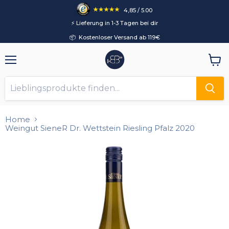
4,85 / 5.00
⚡️ Lieferung in 1-3 Tagen bei dir
📦 Kostenloser Versand ab 119€
Menü
Ware
anzei
Home
Weingut SieneR Dr. Wettstein Riesling Pfalz 2020