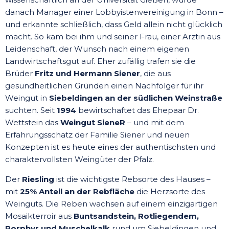
danach Manager einer Lobbyistenvereinigung in Bonn –
und erkannte schließlich, dass Geld allein nicht glücklich
macht. So kam bei ihm und seiner Frau, einer Ärztin aus
Leidenschaft, der Wunsch nach einem eigenen
Landwirtschaftsgut auf. Eher zufällig trafen sie die
Brüder
Fritz und Hermann Siener
, die aus
gesundheitlichen Gründen einen Nachfolger für ihr
Weingut in
Siebeldingen an der südlichen Weinstraße
suchten. Seit
1994
bewirtschaftet das Ehepaar Dr.
Wettstein das
Weingut SieneR
– und mit dem
Erfahrungsschatz der Familie Siener und neuen
Konzepten ist es heute eines der authentischsten und
charaktervollsten Weingüter der Pfalz.
Der
Riesling
ist die wichtigste Rebsorte des Hauses –
mit
25% Anteil an der Rebfläche
die Herzsorte des
Weinguts. Die Reben wachsen auf einem einzigartigen
Mosaikterroir aus
Buntsandstein, Rotliegendem,
Porphyr und Muschelkalk
rund um Siebeldingen und