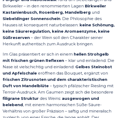
Birkweiler – in den renommierten Lagen
Birkweiler
Kastanienbusch, Rosenberg, Mandelberg
und
Siebeldinger Sonnenschein
. Die Philosophie des
Hauses ist konsequent naturbelassen:
keine Schönung,
keine Säureregulation, keine Aromaenzyme, keine
Süßreserven
– der Wein soll den Charakter seiner
Herkunft authentisch zum Ausdruck bringen.
Im Glas präsentiert er sich in einem
hellen Strohgelb
mit frischen grünen Reflexen
– klar und einladend. Die
Nase ist vielschichtig und einladend:
Gelbes Steinobst
und Apfelschale
eröffnen das Bouquet, ergänzt von
frischen Zitrusnoten und dem charakteristischen
Duft von Mandelblüte
– typisch pfälzischer Riesling mit
Terroir-Ausdruck. Am Gaumen zeigt sich die besondere
filigrane Struktur
des Weins:
ausgewogen und
belebend
, mit einem harmonischen Süße-Säure-
Verhältnis von großer Präzision – saftig und mineralisch
zugleich, von einer Frische, die lange anhält. Der