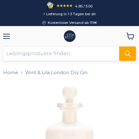
4,85 / 5.00
⚡️ Lieferung in 1-3 Tagen bei dir
📦 Kostenloser Versand ab 119€
Menü
Ware
anzei
Home
Wint & Lila London Dry Gin