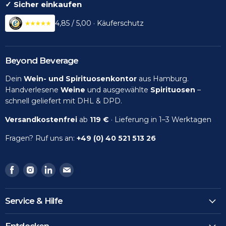
✓ Sicher einkaufen
4,85 / 5,00 · Käuferschutz
Beyond Beverage
Dein
Wein- und Spirituosenkontor
aus Hamburg.
Handverlesene
Weine
und ausgewählte
Spirituosen
–
schnell geliefert mit DHL & DPD.
Versandkostenfrei
ab
119 €
· Lieferung in 1–3 Werktagen
Fragen? Ruf uns an:
+49 (0) 40 521 513 26
Finden
Finden
Finden
Finden
Sie
Sie
Sie
Sie
uns
uns
uns
uns
Service & Hilfe
auf
auf
auf
auf
Facebook
Instagram
LinkedIn
Email